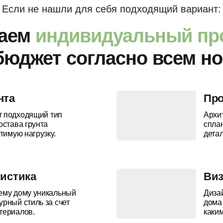
Если не нашли для себя подходящий вариант:
таем
индивидуальный пр
бюджет согласно всем н
нта
Про
т подходящий тип
Архи
остава грунта
сплан
тимую нагрузку.
дета
листика
Виз
ему дому уникальный
Диза
рный стиль за счет
дома
териалов.
каким