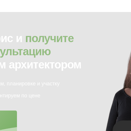
фис и
получите
сультацию
м архитектором
м, планировке и участку
нтируем по цене