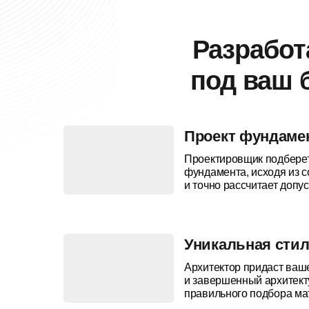
Разрабо
под ваш 
Проект фундаме
Проектировщик подбере
фундамента, исходя из с
и точно рассчитает допус
Уникальная сти
Архитектор придаст ваш
и завершенный архитекту
правильного подбора ма